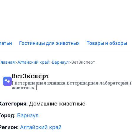
к
татьи
Гостиницы для животных
Товары и обзоры
у
Главная
>
Алтайский край
>
Барнаул
>
ВетЭксперт
ВетЭксперт
🐾
[ Ветеринарная клиника,Ветеринарная лаборатория,
животных ]
Категория:
Домашние животные
Город:
Барнаул
Регион:
Алтайский край