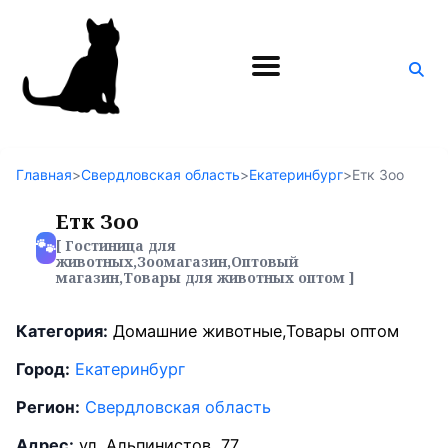
Поиск
по
блогу
Главная
>
Свердловская область
>
Екатеринбург
>
Етк Зоо
Етк Зоо
🐾
[ Гостиница для
животных,Зоомагазин,Оптовый
магазин,Товары для животных оптом ]
Категория:
Домашние животные,Товары оптом
Город:
Екатеринбург
Регион:
Свердловская область
Адрес:
ул. Альпинистов, 77