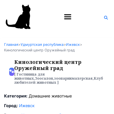
Поиск
по
блогу
Главная
>
Удмуртская республика
>
Ижевск
>
Кинологический центр Оружейный град
Кинологический центр
Оружейный град
🐾
[ Гостиница для
животных,Зоосалон,зоопарикмахерская,Клуб
любителей животных ]
Категория:
Домашние животные
Город:
Ижевск