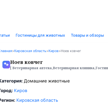
к
татьи
Гостиницы для животных
Товары и обзоры
у
Главная
>
Кировская область
>
Киров
>
Ноев ковчег
Ноев ковчег
🐾
[ Ветеринарная аптека,Ветеринарная клиника,Гости
Категория:
Домашние животные
Город:
Киров
Регион:
Кировская область