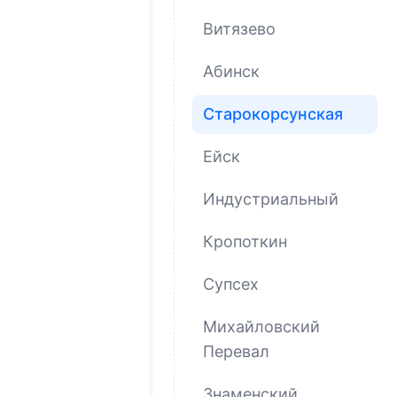
Витязево
Абинск
Старокорсунская
Ейск
Индустриальный
Кропоткин
Супсех
Михайловский
Перевал
Знаменский