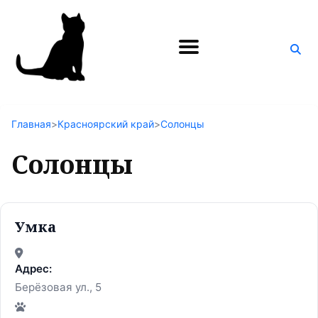
Поиск
по
блогу
Главная
>
Красноярский край
>
Солонцы
Солонцы
Умка
Адрес:
Берёзовая ул., 5