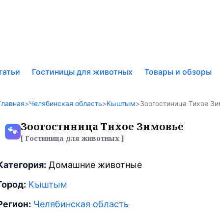
к
татьи
Гостиницы для животных
Товары и обзоры
у
Главная
>
Челябинская область
>
Кыштым
>
Зоогостиница Тихое З
Зоогостиница Тихое Зимовье
🐾
[ Гостиница для животных ]
Категория:
Домашние животные
Город:
Кыштым
Регион:
Челябинская область