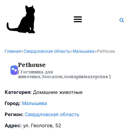
Поиск
по
блогу
Главная
>
Свердловская область
>
Малышева
>
Pethouse
Pethouse
🐾
[ Гостиница для
животных,Зоосалон,зоопарикмахерская ]
Категория:
Домашние животные
Город:
Малышева
Регион:
Свердловская область
Адрес:
ул. Геологов, 52