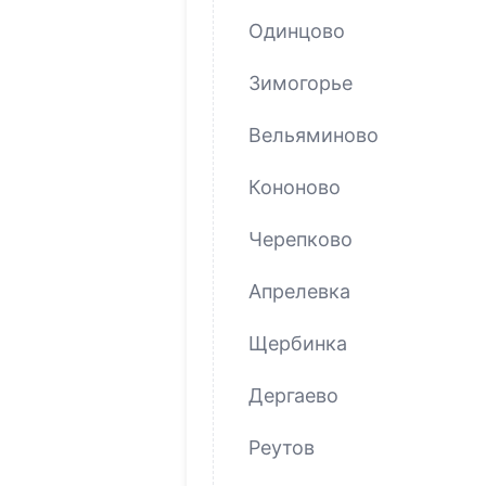
Одинцово
Зимогорье
Вельяминово
Кононово
Черепково
Апрелевка
Щербинка
Дергаево
Реутов