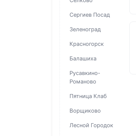
Селково
Сергиев Посад
Зеленоград
Красногорск
Балашиха
Русавкино-
Романово
Пятница Клаб
Ворщиково
Лесной Городок