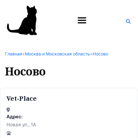
Поиск
по
блогу
Главная
>
Москва и Московская область
>
Носово
Носово
Vet-Place
Адрес:
Новая ул., 1А