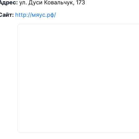
Адрес:
ул. Дуси Ковальчук, 173
Сайт:
http://мяус.рф/