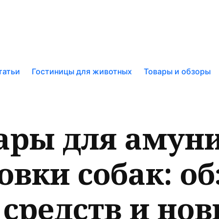
к
татьи
Гостиницы для животных
Товары и обзоры
у
ары для амун
овки собак: об
средств и нов