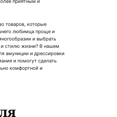
более приятным и
во товаров, которые
шнего любимца проще и
 многообразии и выбрать
у и стилю жизни? В нашем
для амуниции и дрессировки
мания и помогут сделать
льно комфортной и
ля