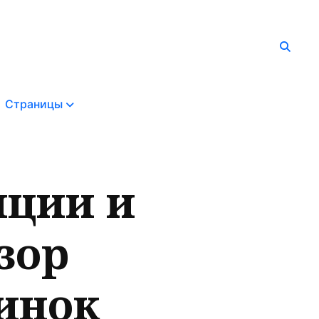
Страницы
иции и
зор
инок