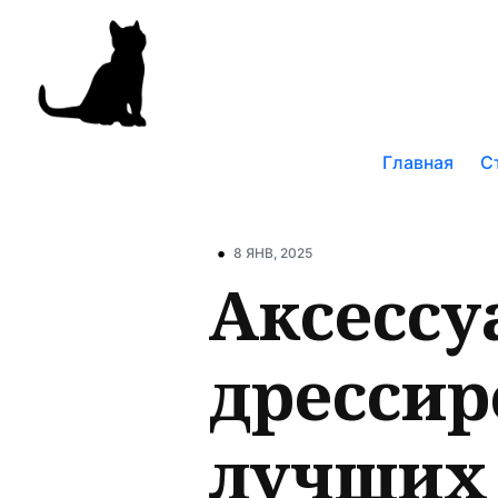
Поис
по
Главная
С
блог
•
8 ЯНВ, 2025
Аксессу
дрессир
лучших 