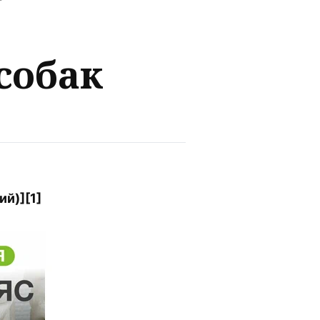
собак
ий)][1]