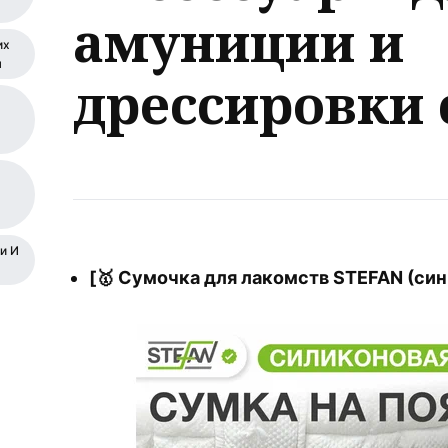
амуниции и
их
я
дрессировки 
и И
[🥇 Сумочка для лакомств STEFAN (син