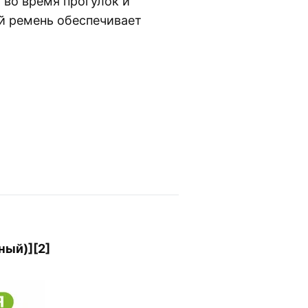
 во время прогулок и
й ремень обеспечивает
ный)][2]