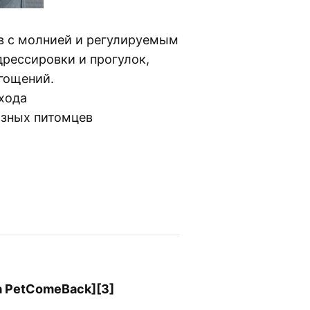
в с молнией и регулируемым
дрессировки и прогулок,
гощений.
хода
азных питомцев
а PetComeBack][3]