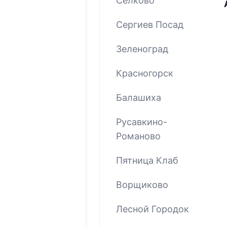
Селково
Сергиев Посад
Зеленоград
Красногорск
Балашиха
Русавкино-
Романово
Пятница Клаб
Ворщиково
Лесной Городок