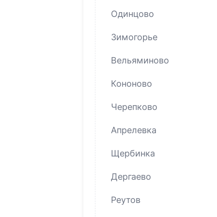
Одинцово
Зимогорье
Вельяминово
Кононово
Черепково
Апрелевка
Щербинка
Дергаево
Реутов