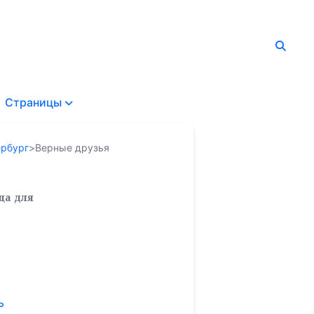
Страницы
ербург
>
Верные друзья
ца для
ь