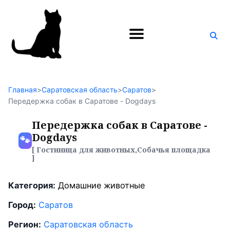
Поиск
по
блогу
Главная
>
Саратовская область
>
Саратов
>
Передержка собак в Саратове - Dogdays
Передержка собак в Саратове -
Dogdays
🐾
[ Гостиница для животных,Собачья площадка
]
Категория:
Домашние животные
Город:
Саратов
Регион:
Саратовская область