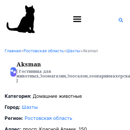
Главная
>
Ростовская область
>
Шахты
>
Aksman
Aksman
🐾
[ Гостиница для
животных,Зоомагазин,Зоосалон,зоопарикмахерск
]
Категория:
Домашние животные
Город:
Шахты
Регион:
Ростовская область
Адрес:
просп. Красной Армии, 150