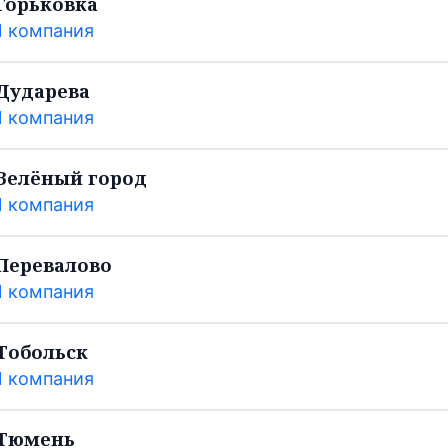
Горьковка
1 компания
Дударева
1 компания
Зелёный город
1 компания
Перевалово
1 компания
Тобольск
1 компания
Тюмень