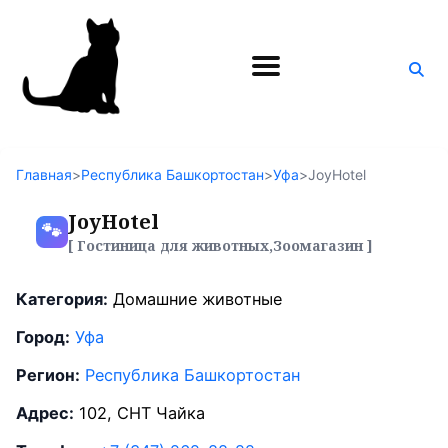
Поиск
по
блогу
Главная
>
Республика Башкортостан
>
Уфа
>
JoyHotel
JoyHotel
🐾
[ Гостиница для животных,Зоомагазин ]
Категория:
Домашние животные
Город:
Уфа
Регион:
Республика Башкортостан
Адрес:
102, СНТ Чайка