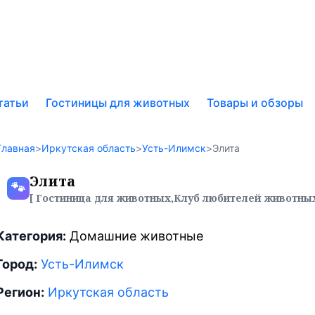
к
татьи
Гостиницы для животных
Товары и обзоры
у
Главная
>
Иркутская область
>
Усть-Илимск
>
Элита
Элита
🐾
[ Гостиница для животных,Клуб любителей животных
Категория:
Домашние животные
Город:
Усть-Илимск
Регион:
Иркутская область