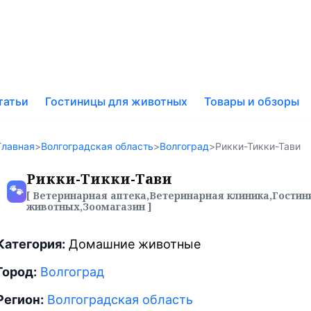
к
татьи
Гостиницы для животных
Товары и обзоры
у
Главная
>
Волгоградская область
>
Волгоград
>
Рикки-Тикки-Тави
Рикки-Тикки-Тави
🐾
[ Ветеринарная аптека,Ветеринарная клиника,Гостин
животных,Зоомагазин ]
Категория:
Домашние животные
Город:
Волгоград
Регион:
Волгоградская область