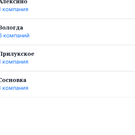
Алексино
1 компания
Вологда
6 компаний
Прилукское
1 компания
Сосновка
1 компания